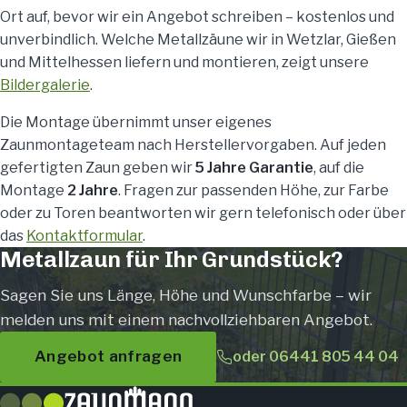
Ort auf, bevor wir ein Angebot schreiben – kostenlos und
unverbindlich. Welche Metallzäune wir in Wetzlar, Gießen
und Mittelhessen liefern und montieren, zeigt unsere
Bildergalerie
.
Die Montage übernimmt unser eigenes
Zaunmontageteam nach Herstellervorgaben. Auf jeden
gefertigten Zaun geben wir
5 Jahre Garantie
, auf die
Montage
2 Jahre
. Fragen zur passenden Höhe, zur Farbe
oder zu Toren beantworten wir gern telefonisch oder über
das
Kontaktformular
.
Metallzaun für Ihr Grundstück?
Sagen Sie uns Länge, Höhe und Wunschfarbe – wir
melden uns mit einem nachvollziehbaren Angebot.
Angebot anfragen
oder 06441 805 44 04